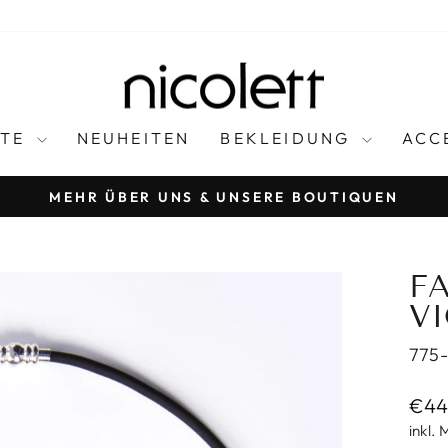
FTE
NEUHEITEN
BEKLEIDUNG
ACC
MEHR ÜBER UNS & UNSERE BOUTIQUEN
Pause
Diashow
F
V
775
Norm
€44
Prei
inkl.