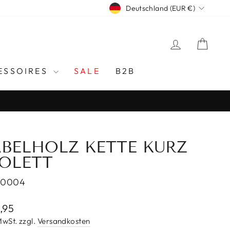
WÄHRUNG
Deutschland (EUR €)
EINLOGG
EIN
ESSOIRES
SALE
B2B
ABELHOLZ KETTE KURZ
IOLETT
-0004
aler
,95
s
 MwSt. zzgl.
Versandkosten