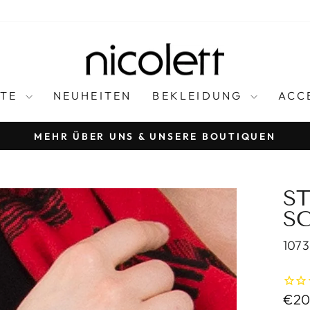
FTE
NEUHEITEN
BEKLEIDUNG
ACC
MEHR ÜBER UNS & UNSERE BOUTIQUEN
Pause
slideshow
ST
S
1073
Regu
€20,