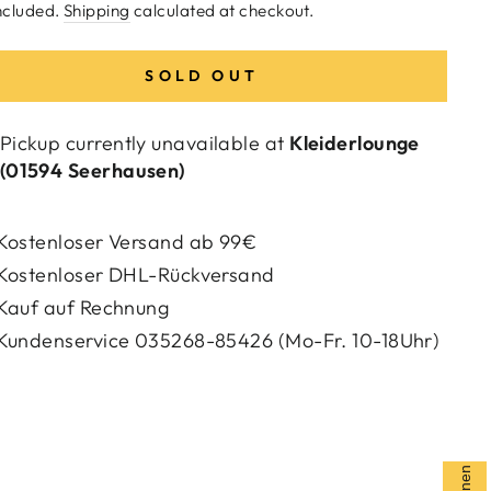
e
ncluded.
Shipping
calculated at checkout.
SOLD OUT
Pickup currently unavailable at
Kleiderlounge
(01594 Seerhausen)
Kostenloser Versand ab 99€
Kostenloser DHL-Rückversand
Kauf auf Rechnung
Kundenservice 035268-85426 (Mo-Fr. 10-18Uhr)