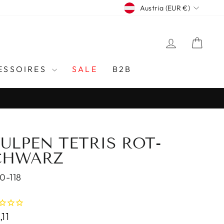
CURRENCY
Austria (EUR €)
LOG IN
CAR
ESSOIRES
SALE
B2B
ULPEN TETRIS ROT-
CHWARZ
0-118
lar
11