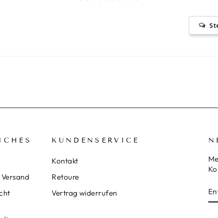
St
ICHES
KUNDENSERVICE
N
Me
Kontakt
Ko
 Versand
Retoure
E
S
cht
Vertrag widerrufen
Y
E