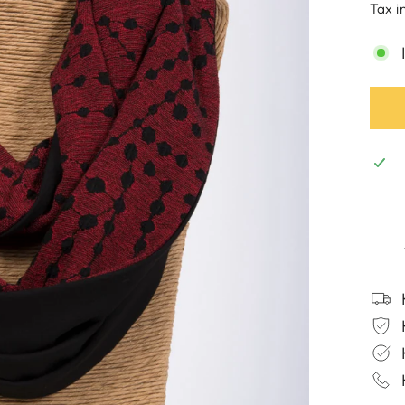
pric
Tax i