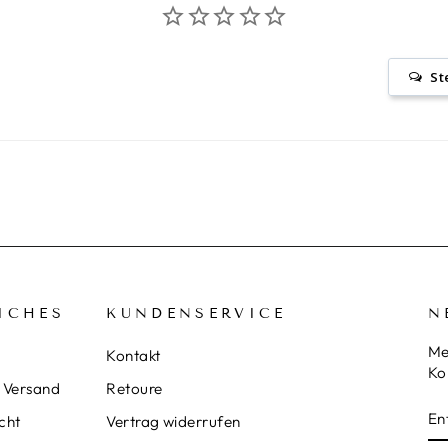
St
ICHES
KUNDENSERVICE
N
Me
Kontakt
Ko
 Versand
Retoure
E
S
cht
Vertrag widerrufen
Y
E