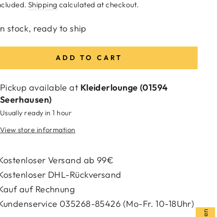
e
ncluded.
Shipping
calculated at checkout.
In stock, ready to ship
ADD TO CART
Pickup available at
Kleiderlounge (01594
Seerhausen)
Usually ready in 1 hour
View store information
Kostenloser Versand ab 99€
Kostenloser DHL-Rückversand
Kauf auf Rechnung
Kundenservice 035268-85426 (Mo-Fr. 10-18Uhr)