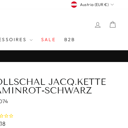
CURRENCY
Austria (EUR €)
LOG IN
CAR
ESSOIRES
SALE
B2B
OLLSCHAL JACQ.KETTE
AMINROT-SCHWARZ
074
lar
18