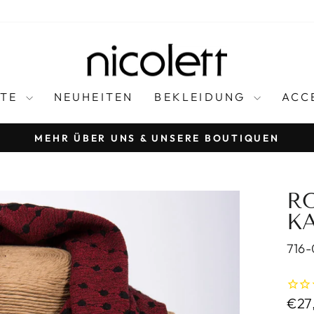
FTE
NEUHEITEN
BEKLEIDUNG
ACC
MEHR ÜBER UNS & UNSERE BOUTIQUEN
Pause
slideshow
R
K
716-
Regu
€27,