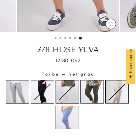
CLOSE
(ESC)
7/8 HOSE YLVA
Rezensionen
12180-042
Farbe
—
hellgrau
FARBE