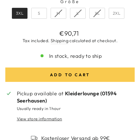
Größe
GRÖSSE
3XL
S
M
L
XL
2XL
Regular
€90,71
price
Tax included.
Shipping
calculated at checkout.
In stock, ready to ship
ADD TO CART
Pickup available at
Kleiderlounge (01594
Seerhausen)
Usually ready in 1 hour
View store information
Kostenloser Versand ab 99€