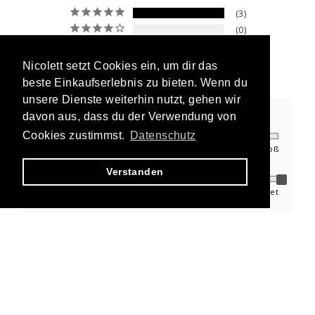
3
0
0
0
Nicolett setzt Cookies ein, um dir das
Nicolett setzt Cookies ein, um dir das
0
beste Einkaufserlebnis zu bieten. Wenn du
beste Einkaufserlebnis zu bieten. Wenn du
unsere Dienste weiterhin nutzt, gehen wir
unsere Dienste weiterhin nutzt, gehen wir
davon aus, dass du der Verwendung von
davon aus, dass du der Verwendung von
Wie findest du die Passform?
Cookies zustimmst.
Cookies zustimmst.
Datenschutz
Datenschutz
zu klein
zu Groß
Wie gefällt dir die Qualität?
Verstanden
Verstanden
schlecht
ausgezeichnet
Eine Bewertung schreiben
Stelle eine Frage